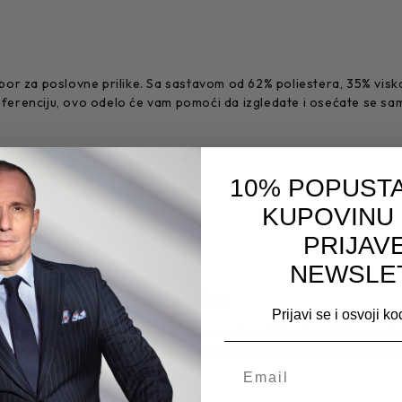
r za poslovne prilike. Sa sastavom od 62% poliestera, 35% viskoze 
konferenciju, ovo odelo će vam pomoći da izgledate i osećate se s
10% POPUSTA
.
KUPOVINU
PRIJAV
NEWSLE
e uklapa u svaku priliku
Prijavi se i osvoji k
ali moderan dizajn koji se uklapa u svaku priliku. Sa veličinama 
ili neku posebnu priliku, ovo
odelo
će vam pomoći da se istaknete 