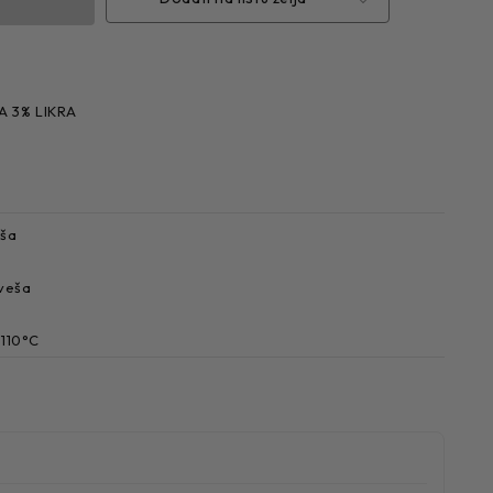
A 3% LIKRA
eša
 veša
 110°C