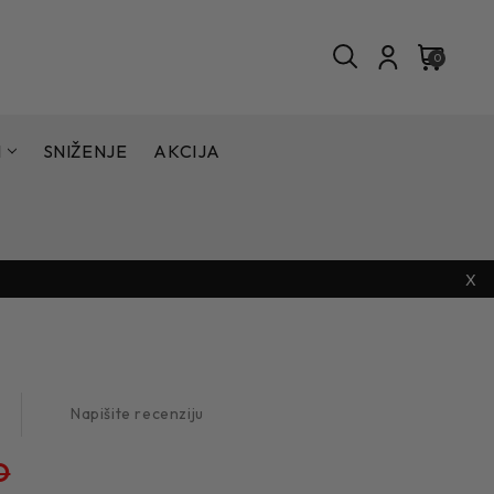
0
I
SNIŽENJE
AKCIJA
X
Napišite recenziju
D