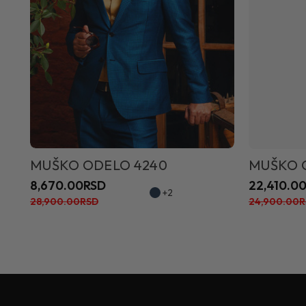
MUŠKO ODELO 4240
MUŠKO 
8,670.00RSD
22,410.0
+2
28,900.00RSD
24,900.00