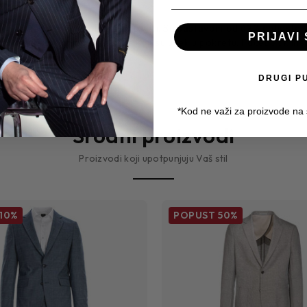
litetnih materijala koji će trajati. Sa sastavom od 62% poliester
PRIJAVI 
idealnim izborom za muškarce koji su uvek u pokretu.
Facebook
Ins
DRUGI P
*Kod ne važi za proizvode na
Srodni proizvodi
Proizvodi koji upotpunjuju Vaš stil
10%
POPUST
50%