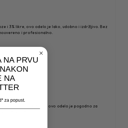
i 3% likre, ovo odelo je lako, udobno i izdržljivo. Bez
amouvereno i profesionalno.
 NA PRVU
 NAKON
E NA
TTER
od* za popust.
koje se kreću od 48 do 60, ovo odelo je pogodno za
svojim stilom.