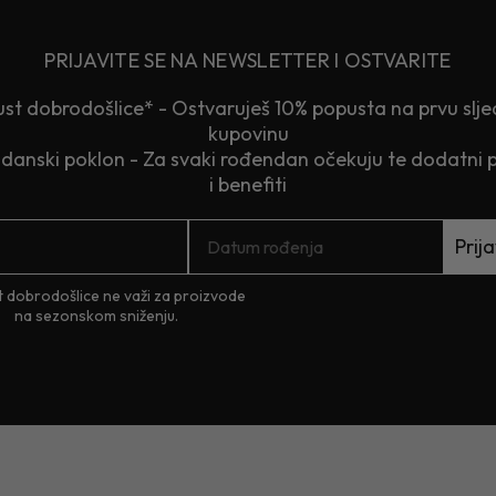
PRIJAVITE SE NA NEWSLETTER I OSTVARITE
st dobrodošlice* - Ostvaruješ 10% popusta na prvu slj
kupovinu
anski poklon - Za svaki rođendan očekuju te dodatni 
i benefiti
Prija
 dobrodošlice ne važi za proizvode
na sezonskom sniženju.