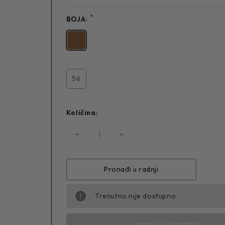
*
BOJA:
56
Količina:
Smanjite
Povećajte
količinu
količinu
MUŠKO
MUŠKO
ODELO
ODELO
4284
4284
Pronađi u radnji
Trenutno nije dostupno.