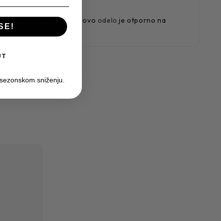
a, 35% viskoze i 3% likre, ovo
odelo
je otporno na
SE!
tagram
UT
 sezonskom sniženju.