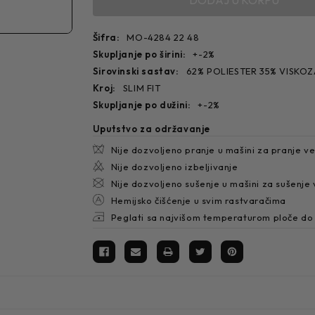
Šifra:
MO-4284 22 48
skupljanje po širini:
+-2%
sirovinski sastav:
62% POLIESTER 35% VISKOZ
kroj:
SLIM FIT
skupljanje po dužini:
+-2%
Uputstvo za održavanje
Nije dozvoljeno pranje u mašini za pranje v
Nije dozvoljeno izbeljivanje
Nije dozvoljeno sušenje u mašini za sušenje
Hemijsko čišćenje u svim rastvaračima
Peglati sa najvišom temperaturom ploče do