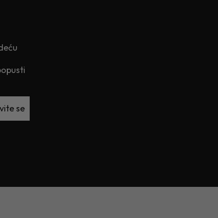
edeću
popusti
vite se