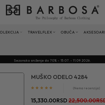
OLEKCIJA
TRAVELFLEX
OBUĆA
AKSESOAR
Sezonsko sniženje do 70% - 15.07. - 11.09.2026.
Sezonsko sniženje do 70% - 15.07. - 11.09.2026.
MUŠKO ODELO 4284
(Nema recenzija)
15,330.00RSD
22,500.00RS