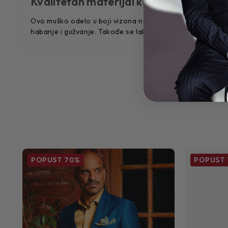
Kvalitetan materijal koji će trajati
Ovo muško odelo u boji vizona napravljeno je od visokokva
habanje i gužvanje. Takođe se lako održava, što ga čini 
POPUST
70%
POPUST