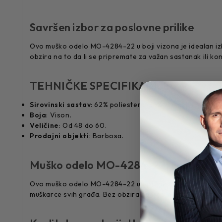
Savršen izbor za poslovne prilike
Ovo muško odelo MO-4284-22 u boji vizona je idealan izbo
obzira na to da li se pripremate za važan sastanak ili 
TEHNIČKE SPECIFIKACIJE:
Sirovinski sastav
: 62% poliestera, 35% viskoze i 3% likre
Boja
: Vison.
Veličine
: Od 48 do 60.
Prodajni objekti
: Barbosa.
Muško odelo MO-4284-22: Dizajn koji s
Ovo muško odelo MO-4284-22 u boji vizona ima klasičan, 
muškarce svih građa. Bez obzira da li ga nosite za posao 