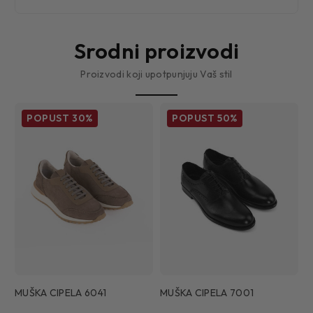
Srodni proizvodi
Proizvodi koji upotpunjuju Vaš stil
POPUST
30%
POPUST
50%
MUŠKA CIPELA 6041
MUŠKA CIPELA 7001
M