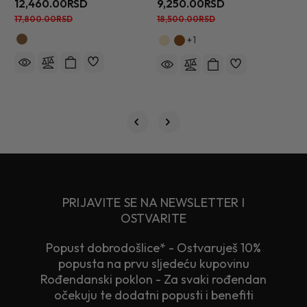
12,460.00RSD
9,250.00RSD
1
17,800.00RSD
18,500.00RSD
+1
PRIJAVITE SE NA NEWSLETTER I
OSTVARITE
Popust dobrodošlice* - Ostvaruješ 10%
popusta na prvu sljedeću kupovinu
Rođendanski poklon - Za svaki rođendan
očekuju te dodatni popusti i benefiti