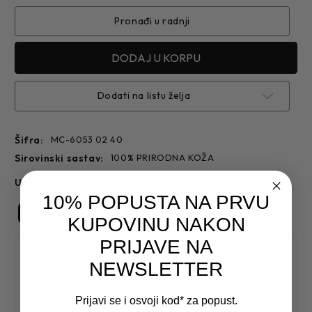
CIPELA
CIPELA
6053
6053
Pronađi u radnji
Dodati na listu želja
Šifra:
MC-6053 02 40
sirovinski sastav:
100% PRIRODNA KOŽA
Uputstvo za održavanje
10% POPUSTA NA PRVU
KUPOVINU NAKON
PRIJAVE NA
O proizvodu
NEWSLETTER
Model MC-6053 donosi klasičan izgled i praktičnost
za više prilika. Dobar su izbor kada obuća treba da
Prijavi se i osvoji kod* za popust.