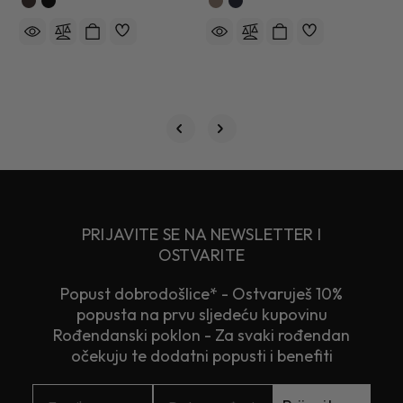
2
PRIJAVITE SE NA NEWSLETTER I
OSTVARITE
Popust dobrodošlice* - Ostvaruješ 10%
popusta na prvu sljedeću kupovinu
Rođendanski poklon - Za svaki rođendan
očekuju te dodatni popusti i benefiti