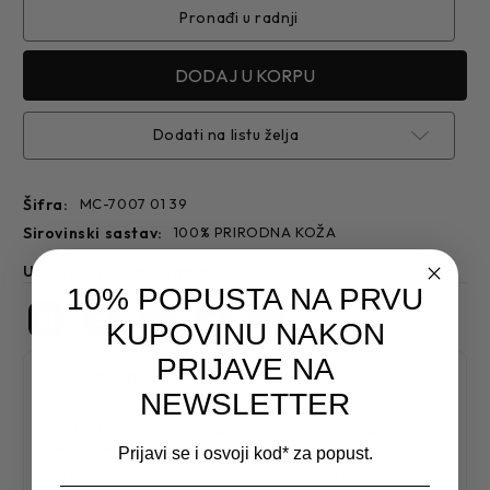
7007
7007
Pronađi u radnji
Dodati na listu želja
Šifra:
MC-7007 01 39
sirovinski sastav:
100% PRIRODNA KOŽA
Uputstvo za održavanje
10% POPUSTA NA PRVU
KUPOVINU NAKON
PRIJAVE NA
O proizvodu
NEWSLETTER
Ako tražite komad koji se lako uklapa u garderobu,
MC-7007 donosi dobar balans kvaliteta i
Prijavi se i osvoji kod* za popust.
upotrebljivosti. Lako se kombinuje uz odelo, pantalone