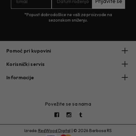
Prijavite se
*Popust dobrodošlice ne važi za proizvode na
sezonskom sniženju.
Pomoć pri kupovini
Korisnički servis
Informacije
Povežite se sa nama
Izrada:
RedWood Digital
|
© 2026 Barbosa RS