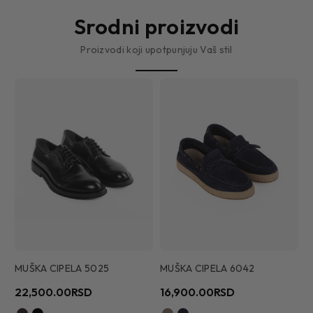
Srodni proizvodi
Proizvodi koji upotpunjuju Vaš stil
MUŠKA CIPELA 5025
MUŠKA CIPELA 6042
M
22,500.00RSD
16,900.00RSD
1
2