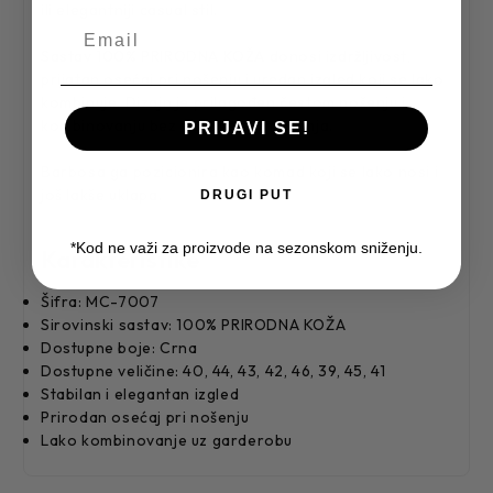
ili elegantniji casual stil.
Sastav 100% PRIRODNA KOŽA donosi izdržljivost,
prijatan osećaj pri nošenju i uredan izgled koji se lako
kombinuje. Dizajn je prilagođen čestom nošenju i
kombinovanju bez previše razmišljanja.
PRIJAVI SE!
Barbosa ga pozicionira kao komad koji se lako nosi i
još lakše uklapa.
DRUGI PUT
*Kod ne važi za proizvode na sezonskom sniženju.
Karakteristike
Šifra: MC-7007
Sirovinski sastav: 100% PRIRODNA KOŽA
Dostupne boje: Crna
Dostupne veličine: 40, 44, 43, 42, 46, 39, 45, 41
Stabilan i elegantan izgled
Prirodan osećaj pri nošenju
Lako kombinovanje uz garderobu