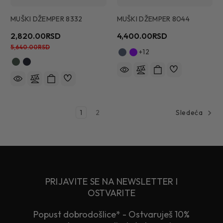
MUŠKI DŽEMPER 8332
MUŠKI DŽEMPER 8044
2,820.00RSD
4,400.00RSD
5,640.00RSD
+12
1
2
Sledeća
PRIJAVITE SE NA NEWSLETTER I
OSTVARITE
Popust dobrodošlice* - Ostvaruješ 10%