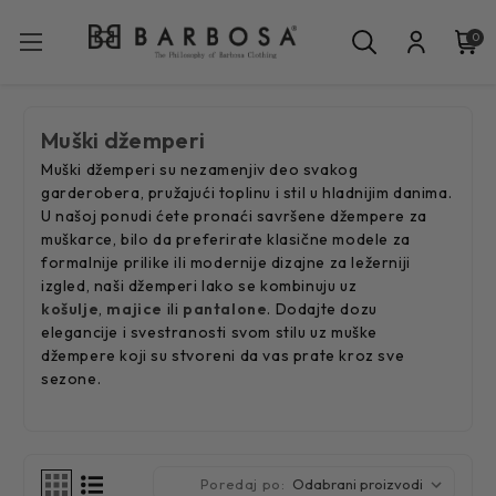
0
Muški džemperi
Muški džemperi su nezamenjiv deo svakog
garderobera, pružajući toplinu i stil u hladnijim danima.
U našoj ponudi ćete pronaći savršene džempere za
muškarce, bilo da preferirate klasične modele za
formalnije prilike ili modernije dizajne za ležerniji
izgled, naši džemperi lako se kombinuju uz
košulje
,
majice
ili
pantalone
. Dodajte dozu
elegancije i svestranosti svom stilu uz muške
džempere koji su stvoreni da vas prate kroz sve
sezone.
Poredaj po: