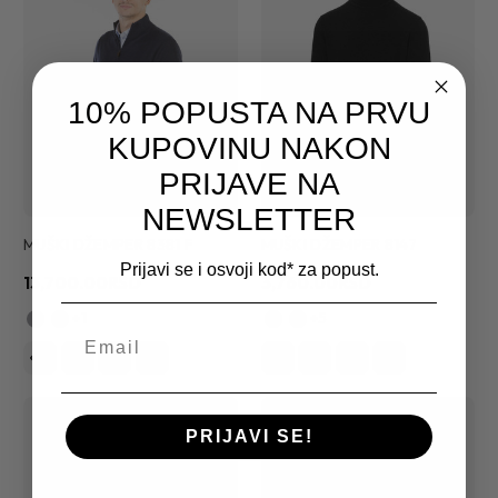
10% POPUSTA NA PRVU
KUPOVINU NAKON
PRIJAVE NA
NEWSLETTER
MUŠKI DŽEMPER 8381 F
MUŠKI DŽEMPER 8147
Prijavi se i osvoji kod* za popust.
13,700.00RSD
3,760.00RSD
+1
+5
PRIJAVI SE!