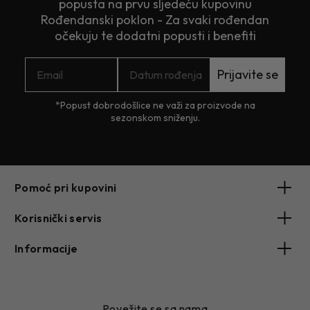
popusta na prvu sljedeću kupovinu
Rođendanski poklon - Za svaki rođendan
očekuju te dodatni popusti i benefiti
Prijavite se
*Popust dobrodošlice ne važi za proizvode na
sezonskom sniženju.
Pomoć pri kupovini
Korisnički servis
Informacije
Povežite se sa nama