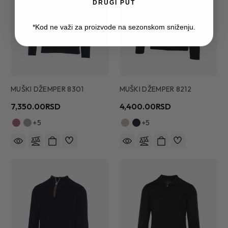
DRUGI PUT
*Kod ne važi za proizvode na sezonskom sniženju.
MUŠKI DŽEMPER 8301
MUŠKI DŽEMPER 8212
7,350.00RSD
4,400.00RSD
+5
+5